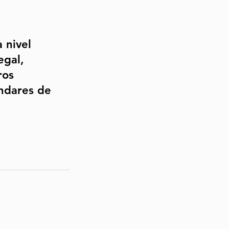
 nivel
egal,
ros
ándares de